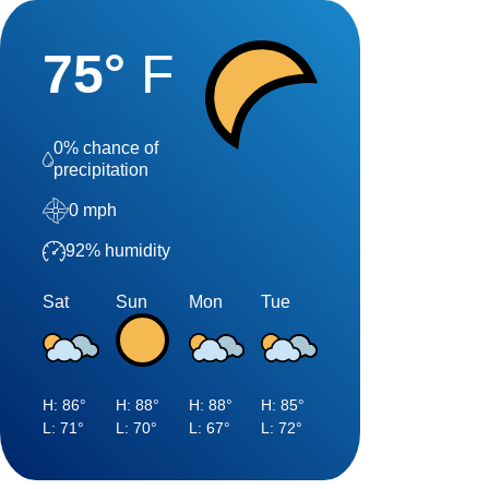
75
°
F
0
% chance of
precipitation
0
mph
92
% humidity
Sat
Sun
Mon
Tue
H:
86
°
H:
88
°
H:
88
°
H:
85
°
L:
71
°
L:
70
°
L:
67
°
L:
72
°