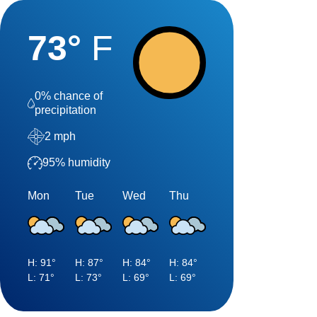
73
°
F
0
% chance of
precipitation
2
mph
95
% humidity
Mon
Tue
Wed
Thu
H:
91
°
H:
87
°
H:
84
°
H:
84
°
L:
71
°
L:
73
°
L:
69
°
L:
69
°