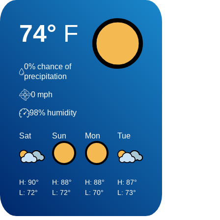
74
°
F
0
% chance of
precipitation
0
mph
98
% humidity
Sat
Sun
Mon
Tue
H:
90
°
H:
88
°
H:
88
°
H:
87
°
L:
72
°
L:
72
°
L:
70
°
L:
73
°