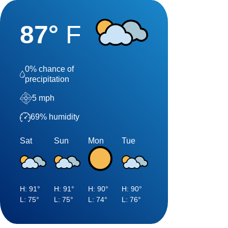
87
°
F
0
% chance of
precipitation
5
mph
69
% humidity
Sat
Sun
Mon
Tue
H:
91
°
H:
91
°
H:
90
°
H:
90
°
L:
75
°
L:
75
°
L:
74
°
L:
76
°