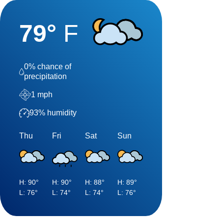
79
°
F
0
% chance of
precipitation
1
mph
93
% humidity
Thu
Fri
Sat
Sun
H:
90
°
H:
90
°
H:
88
°
H:
89
°
L:
76
°
L:
74
°
L:
74
°
L:
76
°